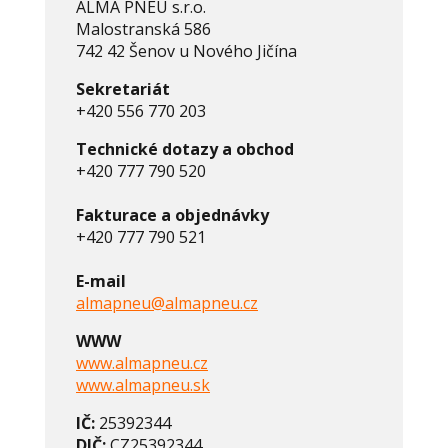
ALMA PNEU s.r.o.
Malostranská 586
742 42 Šenov u Nového Jičína
Sekretariát
+420 556 770 203
Technické dotazy a obchod
+420 777 790 520
Fakturace a objednávky
+420 777 790 521
E-mail
almapneu@almapneu.cz
WWW
www.almapneu.cz
www.almapneu.sk
IČ:
25392344
DIČ:
CZ25392344