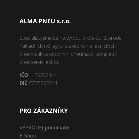
ALMA PNEU s.r.o.
Specializujeme se na výrobu protektorů, prodej
nákladních (vč. agro, stavebních a lesnických
pneumatik) a osobních pneumatik, kompletní
pneuservis, eshop.
IČO
25392344
DIČ
CZ25392344
PRO ZÁKAZNÍKY
VÝPRODEJ pneumatik
E-Shop