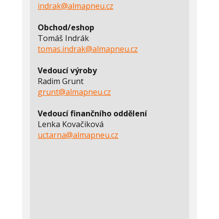
indrak@almapneu.cz
Obchod/eshop
Tomáš Indrák
tomas.indrak@almapneu.cz
Vedoucí výroby
Radim Grunt
grunt@almapneu.cz
Vedoucí finančního oddělení
Lenka Kovačiková
uctarna@almapneu.cz