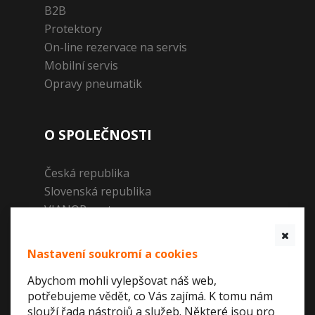
B2B
Protektory
On-line rezervace na servis
Mobilní servis
Opravy pneumatik
O SPOLEČNOSTI
Česká republika
Slovenská republika
VIANOR partner
Podporujeme
ISO 9002
Nastavení soukromí a cookies
Abychom mohli vylepšovat náš web,
AKTUÁLNĚ
potřebujeme vědět, co Vás zajímá. K tomu nám
slouží řada nástrojů a služeb. Některé jsou pro