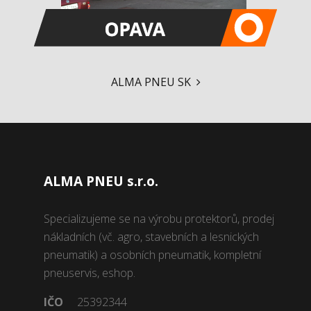
ALMA PNEU SK
ALMA PNEU s.r.o.
Specializujeme se na výrobu protektorů, prodej
nákladních (vč. agro, stavebních a lesnických
pneumatik) a osobních pneumatik, kompletní
pneuservis, eshop.
IČO
25392344